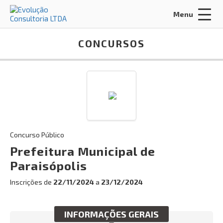
Menu
Acessar Área do Candidato:
CONCURSOS
ENTRAR
Concurso Público
Esqueci a minha senha
Prefeitura Municipal de
Paraisópolis
INÍCIO
Inscrições de
22/11/2024
a
23/12/2024
CERTIFICADOS
MISSÃO, VISÃO E VALORES
INFORMAÇÕES GERAIS