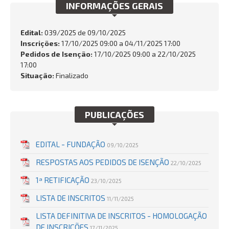
INFORMAÇÕES GERAIS
SERVIÇOS
Busca:
Edital:
039/2025 de
09/10/2025
Inscrições:
17/10/2025 09:00 a 04/11/2025 17:00
Pedidos de Isenção:
17/10/2025 09:00 a 22/10/2025
17:00
Situação:
Finalizado
BUSCAR
PUBLICAÇÕES
EDITAL - FUNDAÇÃO
09/10/2025
RESPOSTAS AOS PEDIDOS DE ISENÇÃO
22/10/2025
1ª RETIFICAÇÃO
23/10/2025
LISTA DE INSCRITOS
11/11/2025
LISTA DEFINITIVA DE INSCRITOS - HOMOLOGAÇÃO
DE INSCRIÇÕES
17/11/2025