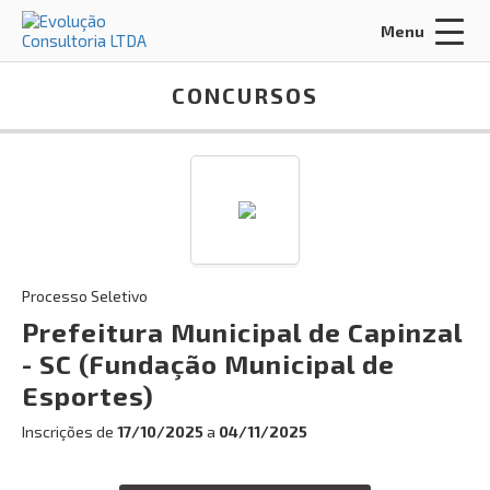
Menu
Acessar Área do Candidato:
CONCURSOS
ENTRAR
Processo Seletivo
Esqueci a minha senha
Prefeitura Municipal de Capinzal
- SC (Fundação Municipal de
INÍCIO
Esportes)
CERTIFICADOS
Inscrições de
17/10/2025
a
04/11/2025
MISSÃO, VISÃO E VALORES