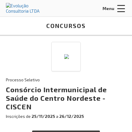
Menu
Acessar Área do Candidato:
CONCURSOS
ENTRAR
Processo Seletivo
Esqueci a minha senha
Consórcio Intermunicipal de
Saúde do Centro Nordeste -
INÍCIO
CISCEN
CERTIFICADOS
Inscrições de
25/11/2025
a
26/12/2025
MISSÃO, VISÃO E VALORES