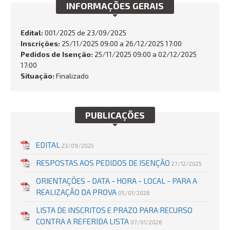
INFORMAÇÕES GERAIS
SERVIÇOS
Busca:
Edital:
001/2025 de
23/09/2025
Inscrições:
25/11/2025 09:00 a 26/12/2025 17:00
Pedidos de Isenção:
25/11/2025 09:00 a 02/12/2025
17:00
Situação:
Finalizado
BUSCAR
PUBLICAÇÕES
EDITAL
23/09/2025
RESPOSTAS AOS PEDIDOS DE ISENÇÃO
27/12/2025
ORIENTAÇÕES - DATA - HORA - LOCAL - PARA A
REALIZAÇÃO DA PROVA
05/01/2026
LISTA DE INSCRITOS E PRAZO PARA RECURSO
CONTRA A REFERIDA LISTA
07/01/2026